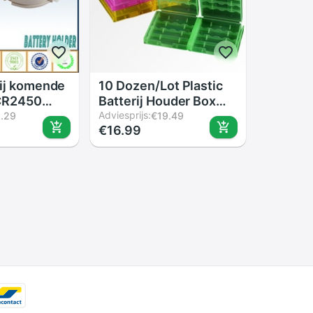
tij komende
10 Dozen/Lot Plastic
CR2450
Batterij Houder Box
 houder
Organizer Container
Adviesprijs:
1.29
€19.49
€16.99
 TBH-
Voor Aa En Aaa Batterij
4
Opbergdozen Case
Cover Voor aa &amp;
Aaa Batterij