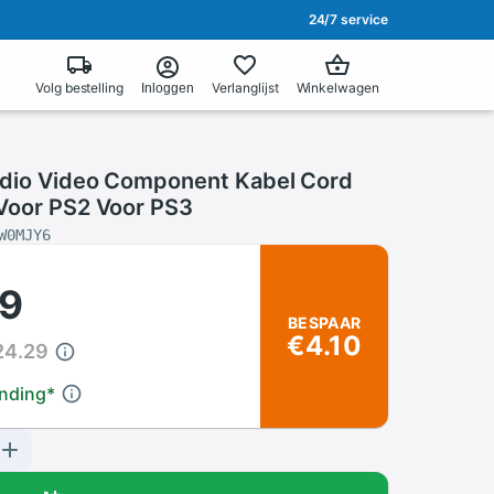
24/7 service
Volg bestelling
Verlanglijst
Winkelwagen
Inloggen
dio Video Component Kabel Cord
Voor PS2 Voor PS3
W0MJY6
19
BESPAAR
€4.10
24.29
ending
*