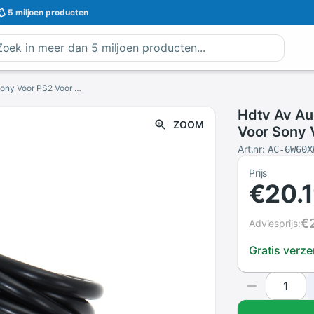
5 miljoen
producten
Hdtv Av Audio Video Component Kabel Cord Voor Sony Voor PS2 Voor PS3
Hdtv Av Au
ZOOM
Voor Sony 
Art.nr:
AC-6W60X
Prijs
€20.
€
Adviesprijs:
Gratis verz