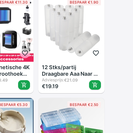
ESPAAR €11.30
BESPAAR €1.90
netische 4K
12 Stks/partij
roothoek
Draagbare Aaa Naar Aa
Size Cell Batterij
Adviesprijs:
0.49
€21.09
€19.19
c Lens Voor
Converter Adapter
ocket,
Batterijen Houder
et
Case Switcher Voor
BESPAAR €5.30
BESPAAR €2.50
s OP-1 OP-
Batterij Case Box