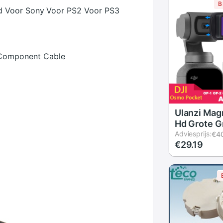
B
d Voor Sony Voor PS2 Voor PS3
Component Cable
Ulanzi Mag
Hd Grote G
Lens 1.33X
Adviesprijs:
€4
€29.19
Anamorphi
Dji Osmo P
osmo Pock
Accessoire
5 OP-11