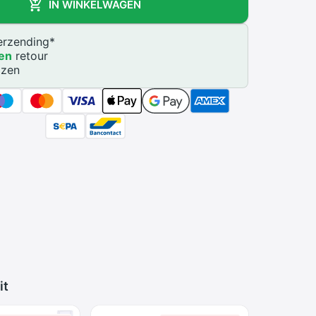
IN WINKELWAGEN
rzending
*
en
retour
jzen
it