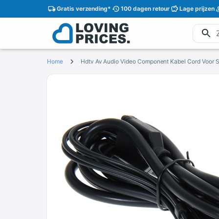
Gratis
verzending
*
100 dagen
retour
Lage
prijzen
Home