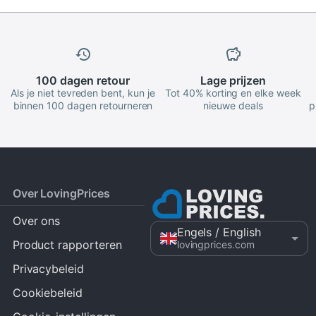
100 dagen
retour
Lage
prijzen
Als je niet tevreden bent, kun je
Tot 40% korting en elke week
binnen 100 dagen retourneren
nieuwe deals
p
Over LovingPrices
Over ons
Engels
/ English
Product rapporteren
lovingprices.com
Privacybeleid
Cookiebeleid