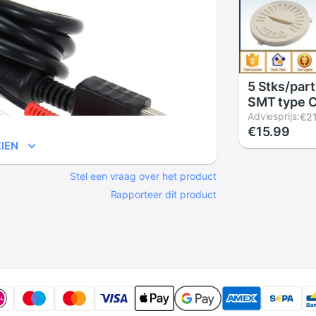
5 Stks/par
SMT type 
KNOOPCEL
Adviesprijs:
€2
€15.99
met Cover
IEN
CR2450-0
Stel een vraag over het product
Rapporteer dit product