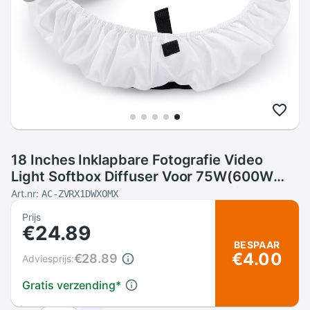
18 Inches Inklapbare Fotografie Video
Light Softbox Diffuser Voor 75W(600W
Equivalent) ring Fluorescerende Licht
Art.nr:
AC-ZVRX1DWXOMX
Flitslicht
Prijs
€24.89
BESPAAR
€4.00
€28.89
Adviesprijs:
Gratis verzending
*