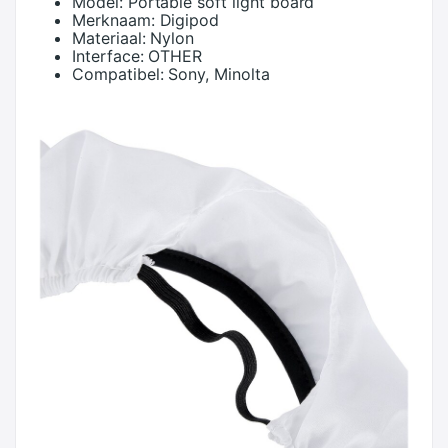
Model:
Portable soft light board
Merknaam:
Digipod
Materiaal:
Nylon
Interface:
OTHER
Compatibel:
Sony, Minolta