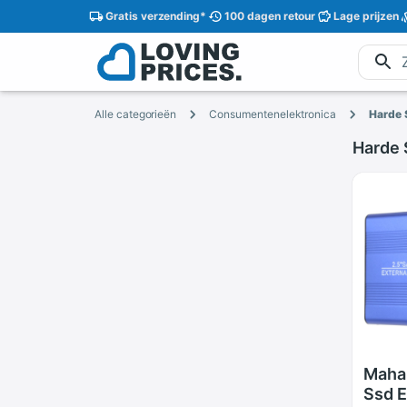
Gratis
verzending
*
100 dagen
retour
Lage
prijzen
Alle categorieën
Consumentenelektronica
Harde 
Harde 
Maha
Ssd E