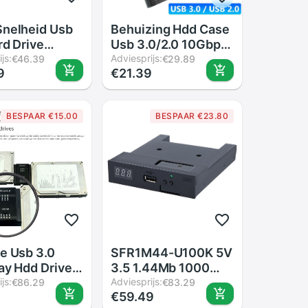
nelheid Usb
Behuizing Hdd Case
rd Drive
Usb 3.0/2.0 10Gbps
e Behuizing
js:
Flip Type Externe
Adviesprijs:
€46.39
€29.89
9
€21.39
ch Sata Hdd
2.5Inch Sata Hdd
ing Abs Doos
Ssd Harde Schijf
ard Drive Disk
case 2T 4T 6T
BESPAAR €15.00
BESPAAR €23.80
ren Optionele
e Usb 3.0
SFR1M44-U100K 5V
ay Hdd Drive
3.5 1.44Mb 1000
r Kabel Voor
js:
Floppy Disk Drive
Adviesprijs:
€86.29
€83.29
9
€59.49
5 Inch Hdd Ssd
Naar Usb Emulator