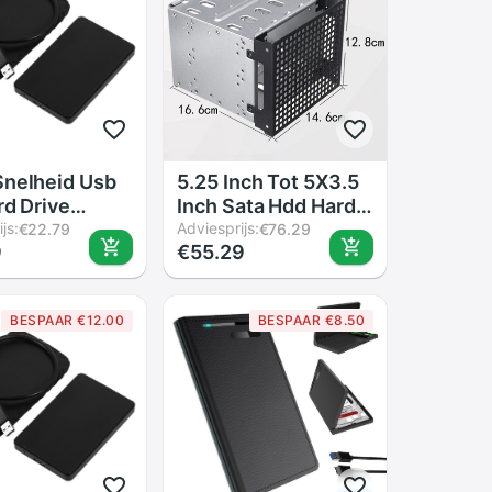
nelheid Usb
5.25 Inch Tot 5X3.5
rd Drive
Inch Sata Hdd Harde
e Behuizing
js:
Schijf Kooi Rack
Adviesprijs:
€22.79
€76.29
9
€55.29
ch Sata Hdd
Voor Pc
ing Abs Doos
Benodigdheden
ard Drive Disk
Roestvrijstalen Tray
BESPAAR €12.00
BESPAAR €8.50
ren Optionele
Caddy Adapter