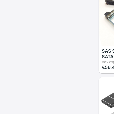
Sata 
SAS S
SATA
Cadd
Adviesp
€56.
Lade 
Thin
RD350
Serve
Cadd