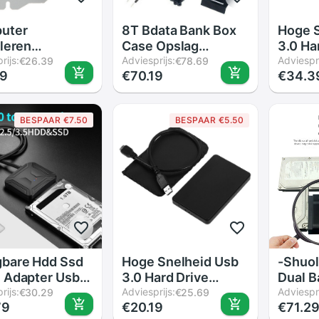
uter
8T Bdata Bank Box
Hoge S
lleren
Case Opslag
3.0 Ha
zing Beugel
rijs:
Capaciteit Harde
Adviesprijs:
Extern
Adviespri
€26.39
€78.69
19
€70.19
€34.3
soires Quick
Schijf PS4 Voor
2.5 In
teafvoer Hard
Playstation 3.5 "4
Behuiz
 Tray
Game Uitbreiding
Voor H
BESPAAR €7.50
BESPAAR €5.50
ische Metalen
Schijf Externe sata
3 Kleu
nging Video
Harde Doos 2. D7B7
es
gbare Hdd Ssd
Hoge Snelheid Usb
-Shuol
 Adapter Usb
3.0 Hard Drive
Dual B
aar Sata Mini
rijs:
Externe Behuizing
Adviesprijs:
Adapte
Adviespri
€30.29
€25.69
79
€20.19
€71.2
 Snelheid
2.5 Inch Sata Hdd
2.5/3.