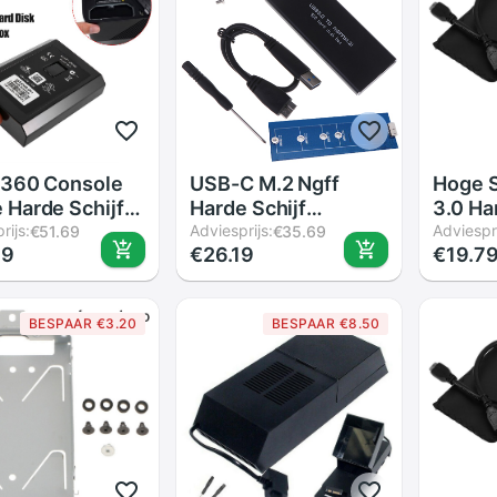
 360 Console
USB-C M.2 Ngff
Hoge S
Harde Schijf
Harde Schijf
3.0 Ha
Xbox 360 Slim
rijs:
Behuizing B Sleutel
Adviesprijs:
Extern
Adviespri
€51.69
€35.69
79
€26.19
€19.7
Harde Schijf
Sata Ssd Reader Usb
2.5 In
3.0 Adapter
Behuiz
Voor H
BESPAAR €3.20
BESPAAR €8.50
3 Kleu