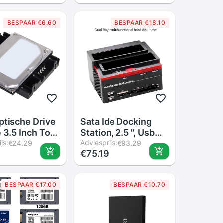
em Clone
Simulatie
steuning
Eenvoudige Plug
BESPAAR €6.60
BESPAAR €18.10
US Plug
Voor Musical
Keyboad Zwart
ptische Drive
Sata Ide Docking
e 3.5 Inch Tot
Station, 2.5 ", Usb
ch Ssd 8Cm
js:
3.5 Clone Behuizing,
Adviesprijs:
€24.29
€93.29
€75.19
d Adapter
2 Poorten,
Dock Harde
ms/M2/Xd/Cf/Tf
 Houder voor
Hub, Kaartlezer
BESPAAR €17.00
BESPAAR €10.70
uizing
USB2.0 Slot Hub