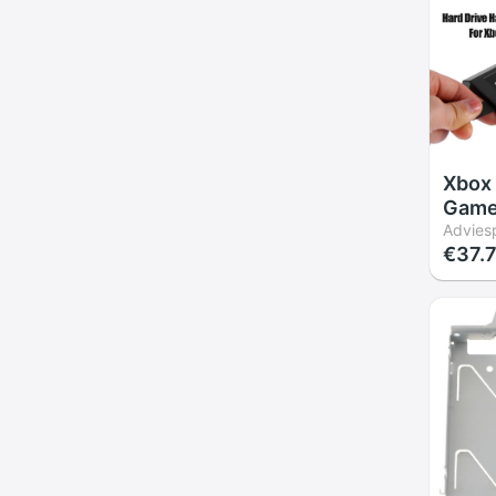
Xbox
Game 
Voor 
Adviesp
€37.
60Gb 