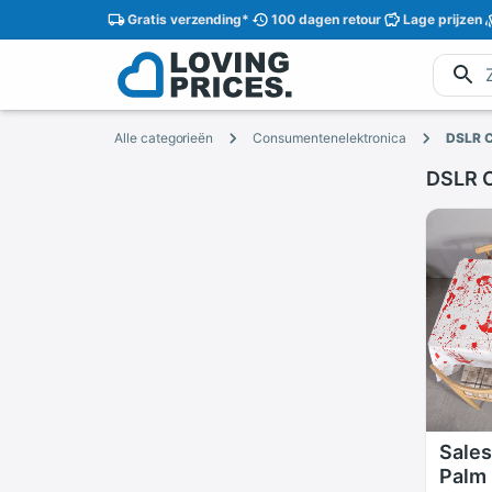
Gratis
verzending
*
100 dagen
retour
Lage
prijzen
Alle categorieën
Consumentenelektronica
DSLR 
DSLR 
Sales
Palm 