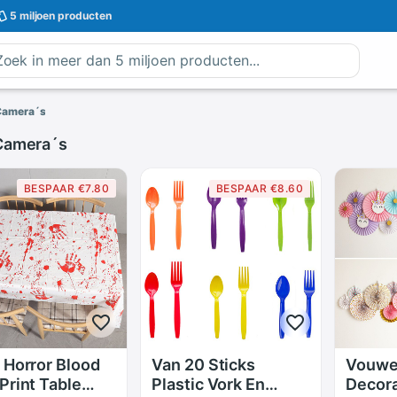
5 miljoen
producten
Camera´s
Camera´s
BESPAAR €7.80
BESPAAR €8.60
 Horror Blood
Van 20 Sticks
Vouwe
Print Table
Plastic Vork En
Decora