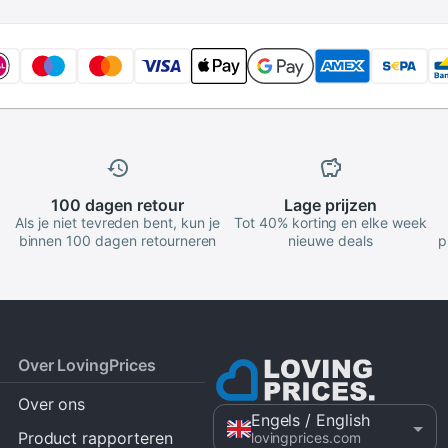
100 dagen
retour
Lage
prijzen
Als je niet tevreden bent, kun je
Tot 40% korting en elke week
binnen 100 dagen retourneren
nieuwe deals
p
Over LovingPrices
Over ons
Engels
/ English
Product rapporteren
lovingprices.com